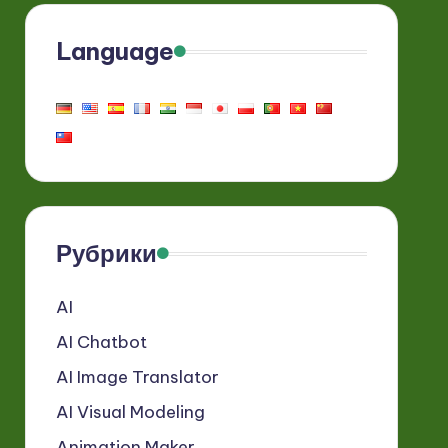
Language
Рубрики
AI
AI Chatbot
AI Image Translator
AI Visual Modeling
Animation Maker