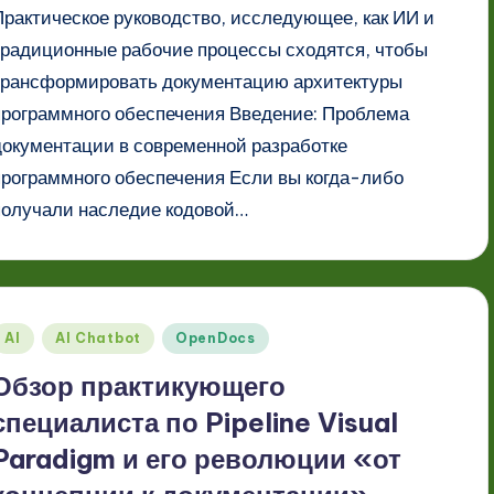
Практическое руководство, исследующее, как ИИ и
традиционные рабочие процессы сходятся, чтобы
трансформировать документацию архитектуры
программного обеспечения Введение: Проблема
документации в современной разработке
программного обеспечения Если вы когда-либо
получали наследие кодовой…
Опубликовано
AI
AI Chatbot
OpenDocs
в
Обзор практикующего
специалиста по Pipeline Visual
Paradigm и его революции «от