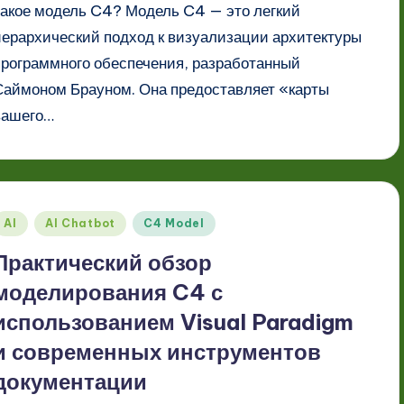
такое модель C4? Модель C4 — это легкий
иерархический подход к визуализации архитектуры
программного обеспечения, разработанный
Саймоном Брауном. Она предоставляет «карты
вашего…
Опубликовано
AI
AI Chatbot
C4 Model
в
Практический обзор
моделирования C4 с
использованием Visual Paradigm
и современных инструментов
документации