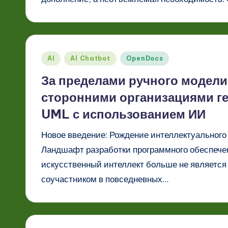
Опубликовано
AI
AI Chatbot
OpenDocs
в
За пределами ручного модели
сторонними организациями г
UML с использованием ИИ
Новое введение: Рождение интеллектуального
Ландшафт разработки программного обеспече
искусственный интеллект больше не является 
соучастником в повседневных…