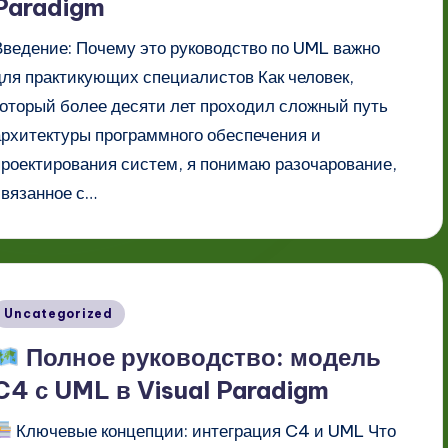
Paradigm
Введение: Почему это руководство по UML важно
для практикующих специалистов Как человек,
который более десяти лет проходил сложный путь
архитектуры программного обеспечения и
проектирования систем, я понимаю разочарование,
связанное с…
Опубликовано
Uncategorized
в
Полное руководство: модель
C4 с UML в Visual Paradigm
Ключевые концепции: интеграция C4 и UML Что