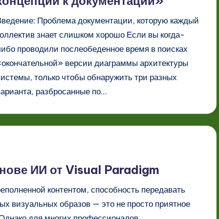
концепции к документации»
Введение: Проблема документации, которую каждый
коллектив знает слишком хорошо Если вы когда-
либо проводили послеобеденное время в поисках
«окончательной» версии диаграммы архитектуры
системы, только чтобы обнаружить три разных
варианта, разбросанные по…
ове ИИ от Visual Paradigm
еполненной контентом, способность передавать
х визуальных образов — это не просто приятное
 Однако для многих профессионалов,…