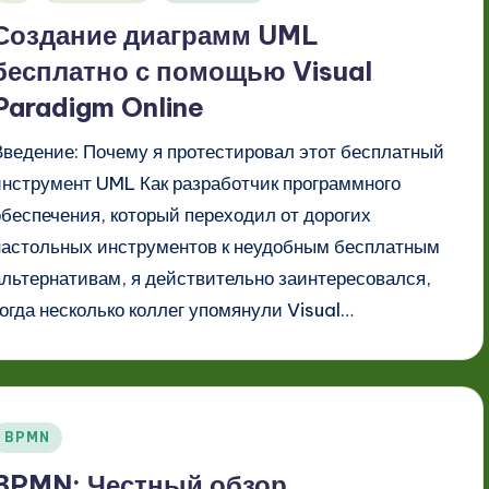
в
Создание диаграмм UML
бесплатно с помощью Visual
Paradigm Online
Введение: Почему я протестировал этот бесплатный
инструмент UML Как разработчик программного
обеспечения, который переходил от дорогих
настольных инструментов к неудобным бесплатным
альтернативам, я действительно заинтересовался,
когда несколько коллег упомянули Visual…
Опубликовано
BPMN
в
BPMN: Честный обзор