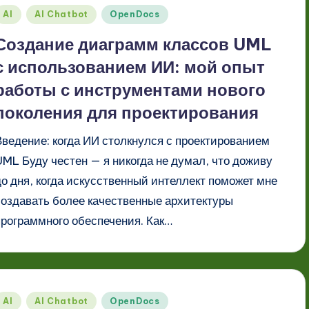
Опубликовано
AI
AI Chatbot
OpenDocs
в
Создание диаграмм классов UML
с использованием ИИ: мой опыт
работы с инструментами нового
поколения для проектирования
Введение: когда ИИ столкнулся с проектированием
UML Буду честен — я никогда не думал, что доживу
до дня, когда искусственный интеллект поможет мне
создавать более качественные архитектуры
программного обеспечения. Как…
Опубликовано
AI
AI Chatbot
OpenDocs