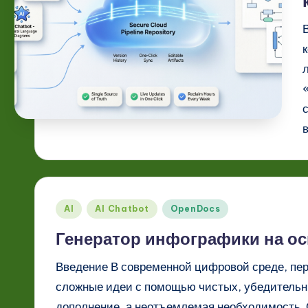
o
n
Опубликовано
AI
AI Chatbot
OpenDocs
в
Генератор инфографики на осн
Введение В современной цифровой среде, пер
сложные идеи с помощью чистых, убедительны
дополнение, а неотъемлемая необходимость.