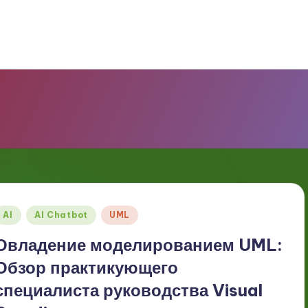
Опубликовано
AI
AI Chatbot
UML
в
Овладение моделированием UML:
Обзор практикующего
специалиста руководства Visual