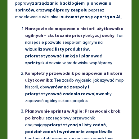
poprawy
zarządzania backlogiem
,
planowania
sprintów
, oraz
współpracy zespołu
poprzez
modelowanie wizualne i
automatyzację opartą na AI
,,.
Narzędzie do mapowania historii użytkownika
agilnych – skutecznie priorytetyzuj cechy
: Ten
narzędzie pozwala zespołom agilnym na
wizualizować listy produktów,
priorytetyzować funkcje i planować
sprinty
skutecznie w środowisku współpracy.
Kompletny przewodnik po mapowaniu historii
użytkownika
: Ten zasób wyjaśnia, jak używać map
historii, aby
wyrównać zespoły i
priorytetyzować zadania rozwojowe
aby
zapewnić ogólny sukces projektu.
Planowanie sprintu w Agile: Przewodnik krok
po kroku
: szczegółowy przewodnik
obejmujący
priorytetyzacja listy zadań,
podział zadań i wyrównanie zespołów
dla
bardziej efektywnego zarządzania projektami