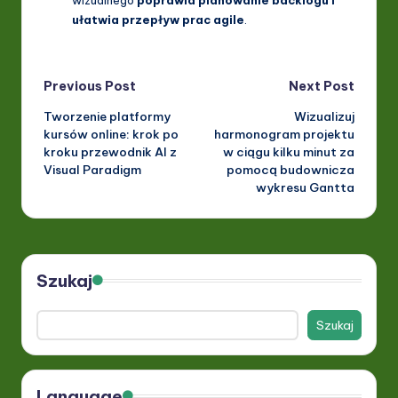
ułatwia przepływ prac agile
.
Post
Previous Post
Next Post
Tworzenie platformy
Wizualizuj
navigation
kursów online: krok po
harmonogram projektu
kroku przewodnik AI z
w ciągu kilku minut za
Visual Paradigm
pomocą budownicza
wykresu Gantta
Szukaj
Szukaj
Language