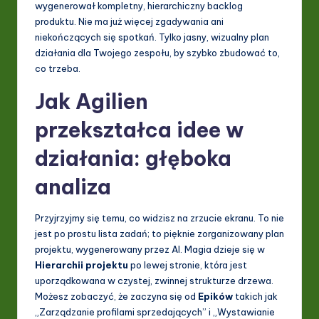
wygenerował kompletny, hierarchiczny backlog
I
produktu. Nie ma już więcej zgadywania ani
&
niekończących się spotkań. Tylko jasny, wizualny plan
działania dla Twojego zespołu, by szybko zbudować to,
S
co trzeba.
o
Jak Agilien
ft
przekształca idee w
w
a
działania: głęboka
r
analiza
e
Przyjrzyjmy się temu, co widzisz na zrzucie ekranu. To nie
In
jest po prostu lista zadań; to pięknie zorganizowany plan
n
projektu, wygenerowany przez AI. Magia dzieje się w
Hierarchii projektu
po lewej stronie, która jest
o
uporządkowana w czystej, zwinnej strukturze drzewa.
v
Możesz zobaczyć, że zaczyna się od
Epików
takich jak
„Zarządzanie profilami sprzedających” i „Wystawianie
a