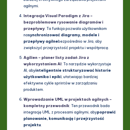
agilnymi.
Integracja Visual Paradigm z Jira –
bezproblemowe rysowanie diagramów i
przepływy
: Ta funkcja pozwala użytkownikom
na
synchronizować diagramy, modele i
przepływy agilne
bezpośrednio w Jira, aby
zwiększyć przejrzystość projektu i współpracę.
Agilien – planer listy zadań Jira z
wykorzystaniem AI
: To narzędzie wykorzystuje
AI, aby
inteligentnie strukturyzować historie
użytkownika i epiki
, ułatwiając bardziej
efektywne cykle sprintów w zarządzaniu
produktem.
Wprowadzanie UML w projektach agilnych –
kompletny przewodnik
: Ten przewodnik bada
integrację UML z procesami agilnymi, aby
poprawić
planowanie, komunikację i przejrzystość
projektu
.