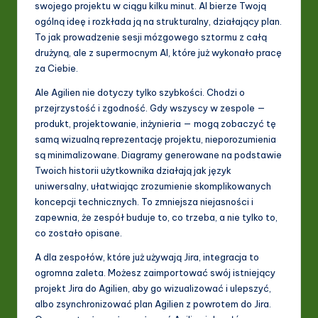
swojego projektu w ciągu kilku minut. AI bierze Twoją
ogólną ideę i rozkłada ją na strukturalny, działający plan.
To jak prowadzenie sesji mózgowego sztormu z całą
drużyną, ale z supermocnym AI, które już wykonało pracę
za Ciebie.
Ale Agilien nie dotyczy tylko szybkości. Chodzi o
przejrzystość i zgodność. Gdy wszyscy w zespole —
produkt, projektowanie, inżynieria — mogą zobaczyć tę
samą wizualną reprezentację projektu, nieporozumienia
są minimalizowane. Diagramy generowane na podstawie
Twoich historii użytkownika działają jak język
uniwersalny, ułatwiając zrozumienie skomplikowanych
koncepcji technicznych. To zmniejsza niejasności i
zapewnia, że zespół buduje to, co trzeba, a nie tylko to,
co zostało opisane.
A dla zespołów, które już używają Jira, integracja to
ogromna zaleta. Możesz zaimportować swój istniejący
projekt Jira do Agilien, aby go wizualizować i ulepszyć,
albo zsynchronizować plan Agilien z powrotem do Jira.