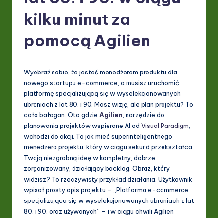
P
kilku minut za
o
li
pomocą Agilien
s
h
Wyobraź sobie, że jesteś menedżerem produktu dla
-
nowego startupu e-commerce, a musisz uruchomić
platformę specjalizującą się w wyselekcjonowanych
L
ubraniach z lat 80. i 90. Masz wizję, ale plan projektu? To
a
cała bałagan. Oto gdzie
Agilien
, narzędzie do
planowania projektów wspierane AI od
Visual Paradigm
,
t
wchodzi do akcji. To jak mieć superinteligentnego
e
menedżera projektu, który w ciągu sekund przekształca
Twoją niezgrabną ideę w kompletny, dobrze
s
zorganizowany, działający backlog. Obraz, który
t
widzisz? To rzeczywisty przykład działania. Użytkownik
wpisał prosty opis projektu – „Platforma e-commerce
in
specjalizująca się w wyselekcjonowanych ubraniach z lat
A
80. i 90. oraz używanych” – i w ciągu chwili Agilien