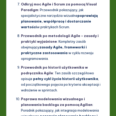
Odkryj moc Agile i Scrum za pomocą Visual
Paradigm
: Przewodnik pokazujący, jak
specjalistyczne narzędzia wizualne
poprawiają
planowanie, współpracę i dostarczanie
wartości
w praktykach Scrum.
Przewodnik po metodologii Agile – zasady i
praktyki wyjaśnione
: Kompletny zasób
obejmujący
zasady Agile, frameworki i
praktyczne zastosowania
w cyklu rozwoju
oprogramowania.
Przewodnik po historii użytkownika w
podręczniku Agile
: Ten zasób szczegółowo
opisuje
pełny cykl życia historii użytkownika
,
od początkowego pojęcia po kryteria akceptacji i
wdrożenie w sprintach.
Poprawa modelowania wizualnego i
planowania backlogu za pomocą Agilian
:
Poradnik pokazujący, jak integracja modelowania
wizualnego
poprawia planowanie backlogu i