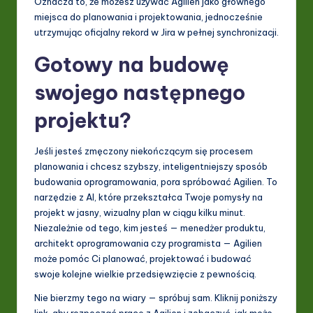
Oznacza to, że możesz używać Agilien jako głównego
miejsca do planowania i projektowania, jednocześnie
utrzymując oficjalny rekord w Jira w pełnej synchronizacji.
Gotowy na budowę
swojego następnego
projektu?
Jeśli jesteś zmęczony niekończącym się procesem
planowania i chcesz szybszy, inteligentniejszy sposób
budowania oprogramowania, pora spróbować Agilien. To
narzędzie z AI, które przekształca Twoje pomysły na
projekt w jasny, wizualny plan w ciągu kilku minut.
Niezależnie od tego, kim jesteś — menedżer produktu,
architekt oprogramowania czy programista — Agilien
może pomóc Ci planować, projektować i budować
swoje kolejne wielkie przedsięwzięcie z pewnością.
Nie bierzmy tego na wiary — spróbuj sam. Kliknij poniższy
link, aby rozpocząć pracę z Agilien i zobaczyć, jak może