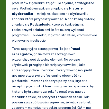
produktów z galeriami zdjęć”. To są duże, strategiczne
ti
cele. Pod każdym epikiem znajdują się
Historie
użytkownika
– mniejsze, skupione na użytkowniku
o
zadania, które przynoszą wartość. A pod każdą historią
n
znajdują się
Podzadania
, które są konkretnymi,
technicznymi działaniami, które muszą wykonać
programiści. To idealna, logiczna struktura, która ułatwia
planowanie i realizację.
Teraz spojrzyj na stronę prawą. To jest
Panel
szczegółów
, gdzie możesz szczegółowo
przeanalizować dowolny element. Na obrazie
użytkownik przegląda historię użytkownika: „Jako
sprzedający chcę utworzyć i zweryfikować mój profil,
aby móc stworzyć profesjonalne obecność na
platformie”. Możesz zobaczyć pełny opis, kryteria
akceptacji (warunki, które muszą zostać spełnione, by
historia była uznana za zakończoną) oraz nawet
metadane takie jak priorytet i szacunek czasu. Taki
poziom szczegółowości zapewnia, że każdy członek
zespołu – menedżer produktu, programiści, QA – ma