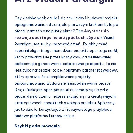
P
o
Czy kiedykolwiek czułeś się tak, jakbyś budował projekt
li
oprogramowania od zera, ale pierwszym krokiem było po
s
prostu patrzenie na pusty ekran? The
Asystent do
rozwoju opartego na przypadkach użycia
z Visual
h
Paradigm jest tu, by uratować dzień. To jakby mieć
-
superinteligentnego menedżera projektu opartego na AI,
który prowadzi Cię przez każdy krok, od definiowania
L
problemu po generowanie ostatecznego raportu. To nie
a
jest tylko narzędzie; to pełnoprawny partner rozwojowy,
który sprawia, że skomplikowane projekty
t
oprogramowania wydają się niespodziewanie proste.
e
Dzięki funkcjom opartym na AI automatyzuje ciężką
pracę, dzięki czemu możesz skupić się na kreatywnych i
s
strategicznych aspektach swojego projektu. Spójrzmy,
t
jak to działa, korzystając z rzeczywistego przykładu
budowy platformy kursów online.
in
Szybki podsumowanie
A