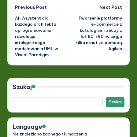
Post
Previous Post
Next Post
AI-Asystent dla
Tworzenie platformy
navigation
każdego architekta
e-commerce z
oprogramowania:
katalogiem rzeczy z
rewolucja
lat 80. i 90. w ciągu
inteligentnego
kilku minut za pomocą
modelowania UML w
Agilien
Visual Paradigm
Szukaj
Szukaj
Language
Nie znaleziono żadnego tłumaczenia