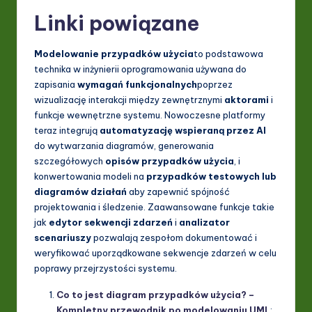
Linki powiązane
Modelowanie przypadków użycia
to podstawowa
technika w inżynierii oprogramowania używana do
zapisania
wymagań funkcjonalnych
poprzez
wizualizację interakcji między zewnętrznymi
aktorami
i
funkcje wewnętrzne systemu. Nowoczesne platformy
teraz integrują
automatyzację wspieraną przez AI
do wytwarzania diagramów, generowania
szczegółowych
opisów przypadków użycia
, i
konwertowania modeli na
przypadków testowych lub
diagramów działań
aby zapewnić spójność
projektowania i śledzenie. Zaawansowane funkcje takie
jak
edytor sekwencji zdarzeń
i
analizator
scenariuszy
pozwalają zespołom dokumentować i
weryfikować uporządkowane sekwencje zdarzeń w celu
poprawy przejrzystości systemu.
Co to jest diagram przypadków użycia? –
Kompletny przewodnik po modelowaniu UML
: