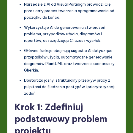
I
Narzędzie z AI od Visual Paradigm prowadzi Cię
przez cały proces tworzenia oprogramowania od
&
początku do końca.
S
Wykorzystuje AI do generowania stwierdzeń
o
problemu, przypadków użycia, diagramów i
raportów, oszczędzając Ci czas i wysiłek.
ft
Główne funkcje obejmują sugestie AI dotyczące
w
przypadków użycia, automatyczne generowanie
a
diagramów PlantUML oraz tworzenie scenariuszy
Gherkin.
r
Dostarcza jasny, strukturalny przepływ pracy z
e
pulpitami do śledzenia postępów i priorytetyzacji
In
zadań.
n
Krok 1: Zdefiniuj
o
podstawowy problem
v
projektu
a