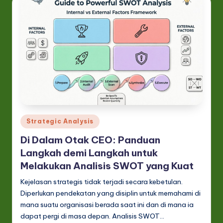
o
v
a
ti
o
n
Posted
Strategic Analysis
in
Di Dalam Otak CEO: Panduan
Langkah demi Langkah untuk
Melakukan Analisis SWOT yang Kuat
Kejelasan strategis tidak terjadi secara kebetulan.
Diperlukan pendekatan yang disiplin untuk memahami di
mana suatu organisasi berada saat ini dan di mana ia
dapat pergi di masa depan. Analisis SWOT…