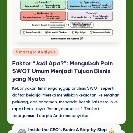
t
in
A
I
&
Posted
S
Strategic Analysis
in
o
Faktor “Jadi Apa?”: Mengubah Poin
SWOT Umum Menjadi Tujuan Bisnis
ft
yang Nyata
w
Kebanyakan tim menganggap analisis SWOT seperti
a
daftar belanja. Mereka menuliskan kekuatan, kelemahan,
r
peluang, dan ancaman, menandai kotak, lalu beralih ke
rapat berikutnya. Rasanya produktif. Terlihat
e
terorganisir. Tapi jika Anda menanyakan…
In
n