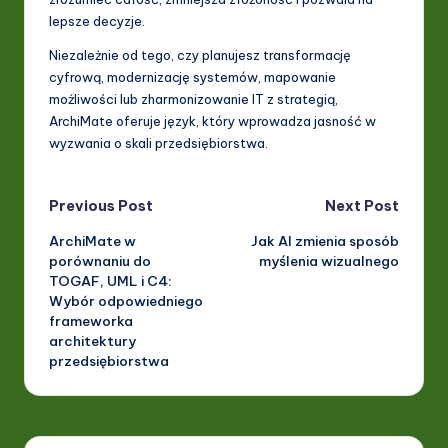
lepsze decyzje.
Niezależnie od tego, czy planujesz transformację
cyfrową, modernizację systemów, mapowanie
możliwości lub zharmonizowanie IT z strategią,
ArchiMate oferuje język, który wprowadza jasność w
wyzwania o skali przedsiębiorstwa.
Post
Previous Post
Next Post
ArchiMate w
Jak AI zmienia sposób
navigation
porównaniu do
myślenia wizualnego
TOGAF, UML i C4:
Wybór odpowiedniego
frameworka
architektury
przedsiębiorstwa