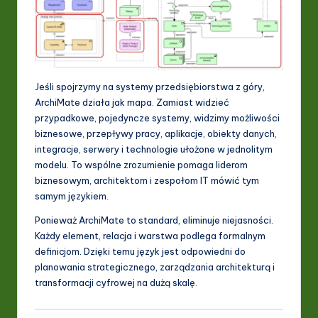
ti
o
n
Jeśli spojrzymy na systemy przedsiębiorstwa z góry,
ArchiMate działa jak mapa. Zamiast widzieć
przypadkowe, pojedyncze systemy, widzimy możliwości
biznesowe, przepływy pracy, aplikacje, obiekty danych,
integracje, serwery i technologie ułożone w jednolitym
modelu. To wspólne zrozumienie pomaga liderom
biznesowym, architektom i zespołom IT mówić tym
samym językiem.
Ponieważ ArchiMate to standard, eliminuje niejasności.
Każdy element, relacja i warstwa podlega formalnym
definicjom. Dzięki temu język jest odpowiedni do
planowania strategicznego, zarządzania architekturą i
transformacji cyfrowej na dużą skalę.