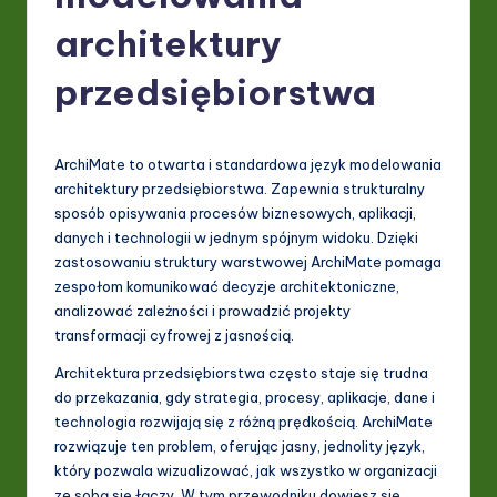
P
architektury
o
li
przedsiębiorstwa
s
h
ArchiMate to otwarta i standardowa język modelowania
-
architektury przedsiębiorstwa. Zapewnia strukturalny
sposób opisywania procesów biznesowych, aplikacji,
L
danych i technologii w jednym spójnym widoku. Dzięki
a
zastosowaniu struktury warstwowej ArchiMate pomaga
zespołom komunikować decyzje architektoniczne,
t
analizować zależności i prowadzić projekty
e
transformacji cyfrowej z jasnością.
s
Architektura przedsiębiorstwa często staje się trudna
do przekazania, gdy strategia, procesy, aplikacje, dane i
t
technologia rozwijają się z różną prędkością. ArchiMate
in
rozwiązuje ten problem, oferując jasny, jednolity język,
który pozwala wizualizować, jak wszystko w organizacji
A
ze sobą się łączy. W tym przewodniku dowiesz się,