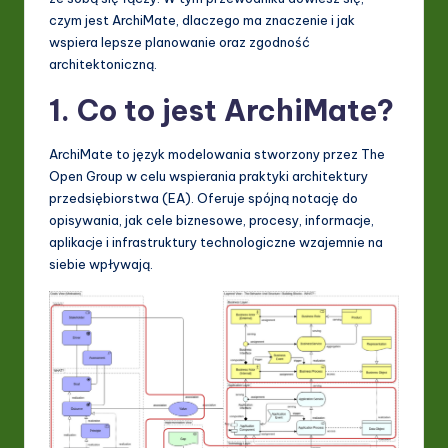
I
czym jest ArchiMate, dlaczego ma znaczenie i jak
wspiera lepsze planowanie oraz zgodność
&
architektoniczną.
S
1. Co to jest ArchiMate?
o
ft
ArchiMate to język modelowania stworzony przez The
w
Open Group w celu wspierania praktyki architektury
przedsiębiorstwa (EA). Oferuje spójną notację do
a
opisywania, jak cele biznesowe, procesy, informacje,
r
aplikacje i infrastruktury technologiczne wzajemnie na
siebie wpływają.
e
In
n
o
v
a