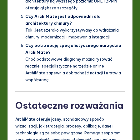
architektury najwyższego poziomu; UML i BPMN
oferują głębsze szczegóły.
Czy ArchiMate jest odpowiedni dla
architektury chmury?
Tak. Jest szeroko wykorzystywany do wdrażania
chmury, modernizacji i mapowania integracji.
Czy potrzebuję specjalistycznego narzędzia
ArchiMate?
Choć podstawowe diagramy można rysować
ręcznie, specjalistyczne narzędzie online
ArchiMate zapewnia dokładność notacji i ułatwia
współpracę.
Ostateczne rozważania
ArchiMate oferuje jasny, standardowy sposób
wizualizacji, jak strategia, procesy, aplikacje, dane i
technologia są ze sobą powiązane. Pomaga zespołom
zrozumieć całość, zmniejsza złożoność i pozwala na