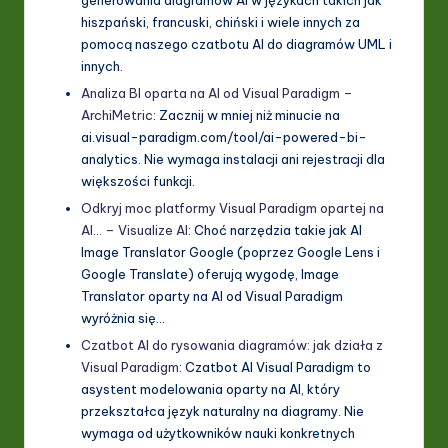
hiszpański, francuski, chiński i wiele innych za
pomocą naszego czatbotu AI do diagramów UML i
innych.
Analiza BI oparta na AI od Visual Paradigm –
ArchiMetric
: Zacznij w mniej niż minucie na
ai.visual-paradigm.com/tool/ai-powered-bi-
analytics. Nie wymaga instalacji ani rejestracji dla
większości funkcji.
Odkryj moc platformy Visual Paradigm opartej na
AI… – Visualize AI
: Choć narzędzia takie jak AI
Image Translator Google (poprzez Google Lens i
Google Translate) oferują wygodę, Image
Translator oparty na AI od Visual Paradigm
wyróżnia się…
Czatbot AI do rysowania diagramów: jak działa z
Visual Paradigm
: Czatbot AI Visual Paradigm to
asystent modelowania oparty na AI, który
przekształca język naturalny na diagramy. Nie
wymaga od użytkowników nauki konkretnych