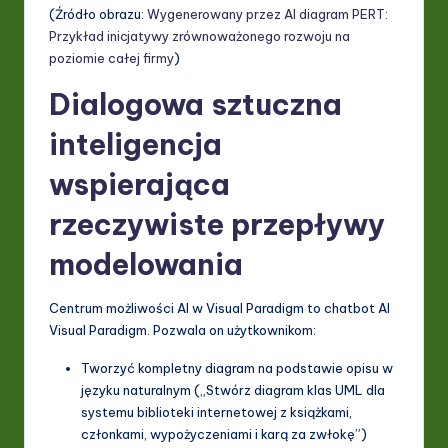
(Źródło obrazu:
Wygenerowany przez AI diagram PERT:
ti
Przykład inicjatywy zrównoważonego rozwoju na
o
poziomie całej firmy
)
n
Dialogowa sztuczna
inteligencja
wspierająca
rzeczywiste przepływy
modelowania
Centrum możliwości AI w Visual Paradigm to chatbot AI
Visual Paradigm. Pozwala on użytkownikom:
Tworzyć kompletny diagram na podstawie opisu w
języku naturalnym („Stwórz diagram klas UML dla
systemu biblioteki internetowej z książkami,
członkami, wypożyczeniami i karą za zwłokę”)