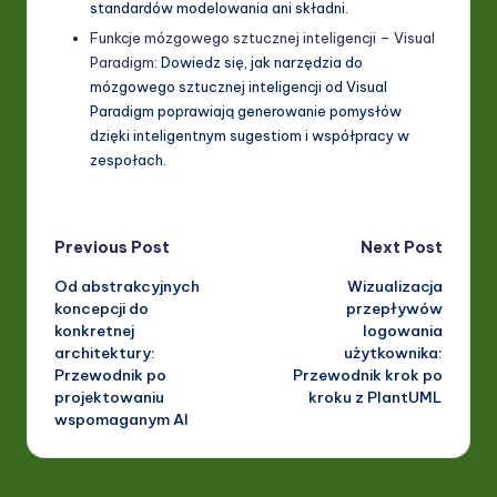
standardów modelowania ani składni.
Funkcje mózgowego sztucznej inteligencji – Visual
Paradigm
: Dowiedz się, jak narzędzia do
mózgowego sztucznej inteligencji od Visual
Paradigm poprawiają generowanie pomysłów
dzięki inteligentnym sugestiom i współpracy w
zespołach.
Post
Previous Post
Next Post
Od abstrakcyjnych
Wizualizacja
navigation
koncepcji do
przepływów
konkretnej
logowania
architektury:
użytkownika:
Przewodnik po
Przewodnik krok po
projektowaniu
kroku z PlantUML
wspomaganym AI