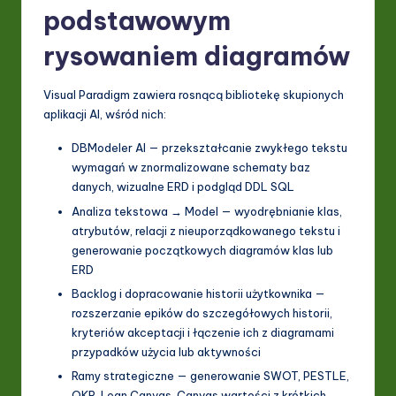
podstawowym
rysowaniem diagramów
Visual Paradigm zawiera rosnącą bibliotekę skupionych
aplikacji AI, wśród nich:
DBModeler AI — przekształcanie zwykłego tekstu
wymagań w znormalizowane schematy baz
danych, wizualne ERD i podgląd DDL SQL
Analiza tekstowa → Model — wyodrębnianie klas,
atrybutów, relacji z nieuporządkowanego tekstu i
generowanie początkowych diagramów klas lub
ERD
Backlog i dopracowanie historii użytkownika —
rozszerzanie epików do szczegółowych historii,
kryteriów akceptacji i łączenie ich z diagramami
przypadków użycia lub aktywności
Ramy strategiczne — generowanie SWOT, PESTLE,
OKR, Lean Canvas, Canvas wartości z krótkich