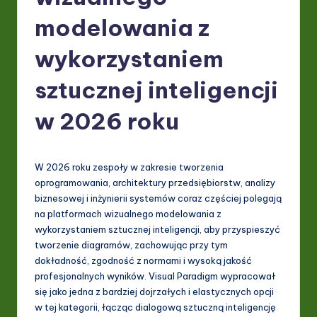
P
modelowania z
o
li
wykorzystaniem
s
sztucznej inteligencji
h
w 2026 roku
-
L
a
W 2026 roku zespoły w zakresie tworzenia
oprogramowania, architektury przedsiębiorstw, analizy
t
biznesowej i inżynierii systemów coraz częściej polegają
e
na platformach wizualnego modelowania z
wykorzystaniem sztucznej inteligencji, aby przyspieszyć
s
tworzenie diagramów, zachowując przy tym
t
dokładność, zgodność z normami i wysoką jakość
profesjonalnych wyników. Visual Paradigm wypracował
in
się jako jedna z bardziej dojrzałych i elastycznych opcji
A
w tej kategorii, łącząc dialogową sztuczną inteligencję