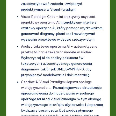
zautomatyzować zadania i zwiększyć
produktywność w Visual Paradigm.
Visual Paradigm Chat – interaktywny asystent
projektowy oparty na AI
: Interaktywny interfejs
czatowy oparty na AI, który pomaga użytkownikom
generować diagramy, pisać kod i rozwiązywać
wyzwania projektowe w czasie rzeczywistym.
Analiza tekstowa oparta na AI – automatyczne
przekształcanie tekstu na modele wizualne
:
Wykorzystaj AI do analizy dokumentów
tekstowych i automatycznego generowania
diagramów, takich jak UML, BPMN i ERD, aby
przyspieszyć modelowanie i dokumentację.
Czatbot AI Visual Paradigm ulepsza obsługę
wielojęzyczności …
: Poznaj najnowsze aktualizacje
oprogramowania do modelowania wizualnego
opartego na AI od Visual Paradigm, w tym obsługę
wielojęzycznego interfejsu użytkownika i ulepszoną
lokalizację treści czatu. Doświadcz płynnego
generowania diagramów AI w językach takich jak