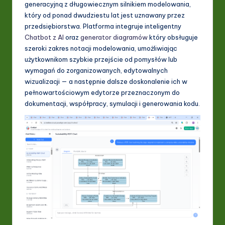
generacyjną z długowiecznym silnikiem modelowania,
I
który od ponad dwudziestu lat jest uznawany przez
&
przedsiębiorstwa. Platforma integruje inteligentny
Chatbot z AI
oraz
generator diagramów
który obsługuje
S
szeroki zakres notacji modelowania, umożliwiając
o
użytkownikom szybkie przejście od pomysłów lub
wymagań do zorganizowanych, edytowalnych
ft
wizualizacji — a następnie dalsze doskonalenie ich w
w
pełnowartościowym edytorze przeznaczonym do
dokumentacji, współpracy, symulacji i generowania kodu.
a
r
e
In
n
o
v
a