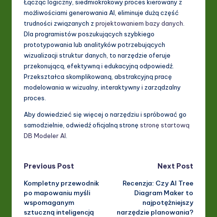
Łącząc logiczny, siedmiokrokowy proces kierowany z
możliwościami generowania AI, eliminuje dużą część
trudności związanych z
projektowaniem bazy danych
.
Dla programistów poszukujących szybkiego
prototypowania lub analityków potrzebujących
wizualizacji struktur danych, to narzędzie oferuje
przekonującą, efektywną i edukacyjną odpowiedź.
Przekształca skomplikowaną, abstrakcyjną pracę
modelowania w wizualny, interaktywny i zarządzalny
proces.
Aby dowiedzieć się więcej o narzędziu i spróbować go
samodzielnie, odwiedź oficjalną stronę
stronę startową
DB Modeler AI
.
Post
Previous Post
Next Post
Kompletny przewodnik
Recenzja: Czy AI Tree
navigation
po mapowaniu myśli
Diagram Maker to
wspomaganym
najpotężniejszy
sztuczną inteligencją
narzędzie planowania?