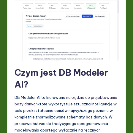
I
&
S
o
ft
w
a
Czym jest DB Modeler
r
e
AI?
In
DB Modeler AI to kierowane
narzędzie do projektowania
n
bazy danych
które wykorzystuje sztuczną inteligencję w
celu przekształcenia opisów najwyższego poziomu w
o
kompletnie znormalizowane schematy baz danych. W
v
przeciwieństwie do tradycyjnego oprogramowania
modelowania opartego wyłącznie na ręcznych
a