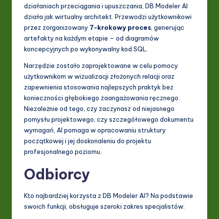
działaniach przeciągania i upuszczania, DB Modeler AI
ti
działa jak wirtualny architekt. Przewodzi użytkownikowi
przez zorganizowany
7-krokowy proces
, generując
o
artefakty na każdym etapie – od diagramów
n
koncepcyjnych po wykonywalny kod SQL.
Narzędzie zostało zaprojektowane w celu pomocy
użytkownikom w wizualizacji złożonych relacji oraz
zapewnienia stosowania najlepszych praktyk bez
konieczności głębokiego zaangażowania ręcznego.
Niezależnie od tego, czy zaczynasz od niejasnego
pomysłu projektowego, czy szczegółowego dokumentu
wymagań, AI pomaga w opracowaniu struktury
początkowej i jej doskonaleniu do projektu
profesjonalnego poziomu.
Odbiorcy
Kto najbardziej korzysta z DB Modeler AI? Na podstawie
swoich funkcji, obsługuje szeroki zakres specjalistów: