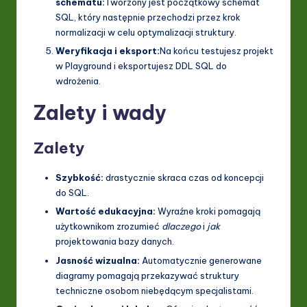
schematu:
Tworzony jest początkowy schemat
SQL, który następnie przechodzi przez krok
normalizacji w celu optymalizacji struktury.
Weryfikacja i eksport:
Na końcu testujesz projekt
w Playground i eksportujesz DDL SQL do
wdrożenia.
Zalety i wady
Zalety
Szybkość:
drastycznie skraca czas od koncepcji
do SQL.
Wartość edukacyjna:
Wyraźne kroki pomagają
użytkownikom zrozumieć
dlaczego
i
jak
projektowania bazy danych.
Jasność wizualna:
Automatycznie generowane
diagramy pomagają przekazywać struktury
techniczne osobom niebędącym specjalistami.