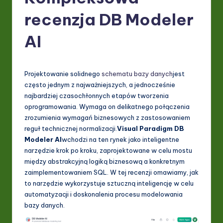
P
recenzja DB Modeler
o
li
AI
s
h
Projektowanie solidnego
schematu bazy danych
jest
-
często jednym z najważniejszych, a jednocześnie
najbardziej czasochłonnych etapów tworzenia
L
oprogramowania. Wymaga on delikatnego połączenia
a
zrozumienia wymagań biznesowych z zastosowaniem
reguł technicznej normalizacji.
Visual Paradigm
DB
t
Modeler AI
wchodzi na ten rynek jako inteligentne
e
narzędzie krok po kroku, zaprojektowane w celu mostu
między abstrakcyjną logiką biznesową a konkretnym
s
zaimplementowaniem SQL. W tej recenzji omawiamy, jak
t
to narzędzie wykorzystuje sztuczną inteligencję w celu
automatyzacji i doskonalenia procesu modelowania
in
bazy danych.
A