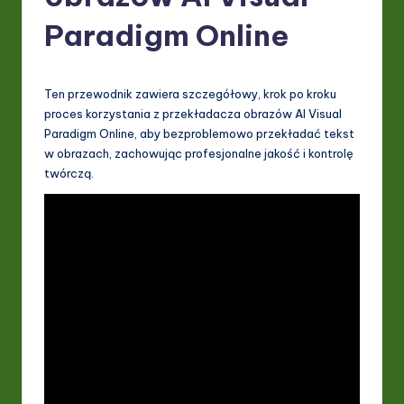
P
Paradigm Online
o
li
s
Ten przewodnik zawiera szczegółowy, krok po kroku
proces korzystania z przekładacza obrazów AI Visual
h
Paradigm Online, aby bezproblemowo przekładać tekst
-
w obrazach, zachowując profesjonalne jakość i kontrolę
twórczą.
L
a
t
e
s
t
in
A