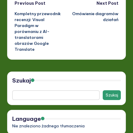
Post
Previous Post
Next Post
Kompletny przewodnik
Omówienie diagramów
navigation
recenzji: Visual
działań
Paradigm w
porównaniu z AI-
translatorami
obrazów Google
Translate
Szukaj
Szukaj
Language
Nie znaleziono żadnego tłumaczenia