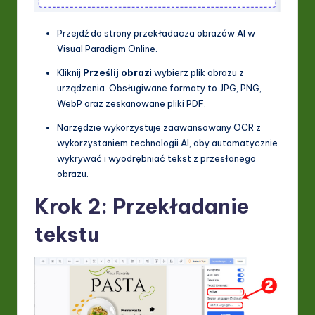
ti
Przejdź do strony przekładacza obrazów AI w
o
Visual Paradigm Online.
n
Kliknij
Prześlij obraz
i wybierz plik obrazu z
urządzenia. Obsługiwane formaty to JPG, PNG,
WebP oraz zeskanowane pliki PDF.
Narzędzie wykorzystuje zaawansowany OCR z
wykorzystaniem technologii AI, aby automatycznie
wykrywać i wyodrębniać tekst z przesłanego
obrazu.
Krok 2: Przekładanie
tekstu