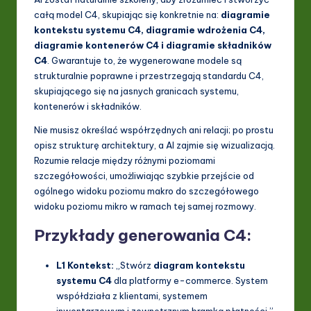
całą model C4, skupiając się konkretnie na:
diagramie
ti
kontekstu systemu C4, diagramie wdrożenia C4,
o
diagramie kontenerów C4 i diagramie składników
C4
. Gwarantuje to, że wygenerowane modele są
n
strukturalnie poprawne i przestrzegają standardu C4,
skupiającego się na jasnych granicach systemu,
kontenerów i składników.
Nie musisz określać współrzędnych ani relacji; po prostu
opisz strukturę architektury, a AI zajmie się wizualizacją.
Rozumie relacje między różnymi poziomami
szczegółowości, umożliwiając szybkie przejście od
ogólnego widoku poziomu makro do szczegółowego
widoku poziomu mikro w ramach tej samej rozmowy.
Przykłady generowania C4:
L1 Kontekst:
„Stwórz
diagram kontekstu
systemu C4
dla platformy e-commerce. System
współdziała z klientami, systemem
inwentarzowym i zewnętrznym bramką płatności.”