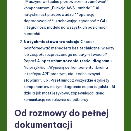
„Maszyna wirtualna przetwarzania zamówień”
komponentem „Funkcja AWS Lambda”.” AI
natychmiast przeprowadza **operację
dopracowania**, zachowując zgodność z C4 i
integralność modelu na wszystkich poziomach
hierarchii.
Natychmiastowa translacja:
Chcesz
poinformować menedżera bez technicznej wiedzy
lub zespołu rozproszonego na całym świecie?
Poproś AI o
przetłumaczenie treści diagramu
.
Na przykład: „Wyjaśnij cel komponentu „Brama
interfejsu API” prostymi, nie-technicznymi
słowami”, lub „Przetłumacz wszystkie etykiety
komponentów na tym diagramie na portugalski.” AI
działa jak most językowy, zapewniając jasną
komunikację niezależnie od odbiorcy.
Od rozmowy do pełnej
dokumentacji