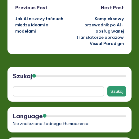
Post
Previous Post
Next Post
Jak AI niszczy łańcuch
Kompleksowy
navigation
między ideami a
przewodnik po AI-
modelami
obsługiwanej
translatorze obrazów
Visual Paradigm
Szukaj
Szukaj
Language
Nie znaleziono żadnego tłumaczenia