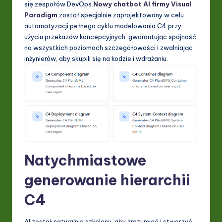
się zespołów DevOps.
Nowy chatbot AI firmy Visual
I
Paradigm
został specjalnie zaprojektowany w celu
&
automatyzacji pełnego cyklu modelowania C4 przy
użyciu przekazów koncepcyjnych, gwarantując spójność
S
na wszystkich poziomach szczegółowości i zwalniając
o
inżynierów, aby skupili się na kodzie i wdrażaniu.
ft
w
a
r
e
In
Natychmiastowe
n
generowanie hierarchii
o
C4
v
a
AI został naturalnie szkoleny, aby zrozumieć i stworzyć