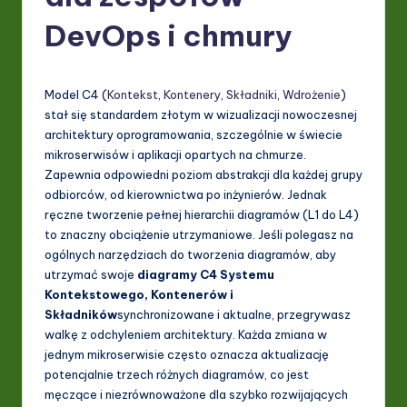
P
DevOps i chmury
o
li
s
Model C4 (
Kontekst
,
Kontenery
,
Składniki
,
Wdrożenie
)
stał się standardem złotym w wizualizacji nowoczesnej
h
architektury oprogramowania, szczególnie w świecie
-
mikroserwisów i aplikacji opartych na chmurze.
Zapewnia odpowiedni poziom abstrakcji dla każdej grupy
L
odbiorców, od kierownictwa po inżynierów. Jednak
a
ręczne tworzenie pełnej hierarchii diagramów (L1 do L4)
to znaczny obciążenie utrzymaniowe. Jeśli polegasz na
t
ogólnych narzędziach do tworzenia diagramów, aby
e
utrzymać swoje
diagramy C4 Systemu
Kontekstowego, Kontenerów i
s
Składników
synchronizowane i aktualne, przegrywasz
t
walkę z odchyleniem architektury. Każda zmiana w
jednym mikroserwisie często oznacza aktualizację
in
potencjalnie trzech różnych diagramów, co jest
A
męczące i niezrównoważone dla szybko rozwijających