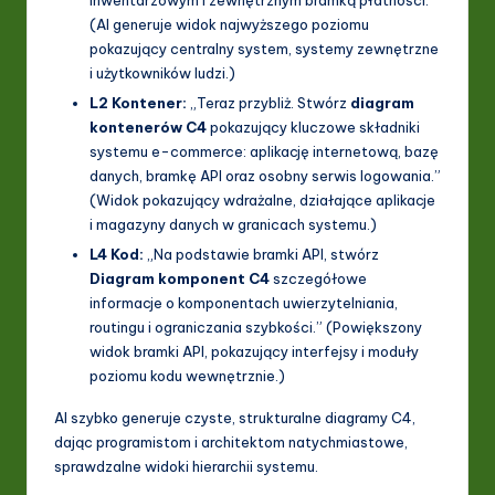
(AI generuje widok najwyższego poziomu
pokazujący centralny system, systemy zewnętrzne
i użytkowników ludzi.)
L2 Kontener:
„Teraz przybliż. Stwórz
diagram
kontenerów C4
pokazujący kluczowe składniki
systemu e-commerce: aplikację internetową, bazę
danych, bramkę API oraz osobny serwis logowania.”
(Widok pokazujący wdrażalne, działające aplikacje
i magazyny danych w granicach systemu.)
L4 Kod:
„Na podstawie bramki API, stwórz
Diagram komponent C4
szczegółowe
informacje o komponentach uwierzytelniania,
routingu i ograniczania szybkości.” (Powiększony
widok bramki API, pokazujący interfejsy i moduły
poziomu kodu wewnętrznie.)
AI szybko generuje czyste, strukturalne diagramy C4,
dając programistom i architektom natychmiastowe,
sprawdzalne widoki hierarchii systemu.