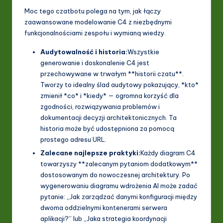
Moc tego czatbotu polega na tym, jak łączy
zaawansowane modelowanie C4 z niezbędnymi
funkcjonalnościami zespołu i wymianą wiedzy.
Audytowalność i historia:
Wszystkie
generowanie i doskonalenie C4 jest
przechowywane w trwałym **historii czatu**.
Tworzy to idealny ślad audytowy pokazujący, *kto*
zmienił *co* i *kiedy* — ogromna korzyść dla
zgodności, rozwiązywania problemów i
dokumentacji decyzji architektonicznych. Ta
historia może być udostępniona za pomocą
prostego adresu URL.
Zalecane najlepsze praktyki:
Każdy diagram C4
towarzyszy **zalecanym pytaniom dodatkowym**
dostosowanym do nowoczesnej architektury. Po
wygenerowaniu diagramu wdrożenia AI może zadać
pytanie: „Jak zarządzać danymi konfiguracji między
dwoma oddzielnymi kontenerami serwera
aplikacji?” lub „Jaka strategia koordynacji